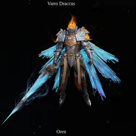
Varro Draccus
Oren